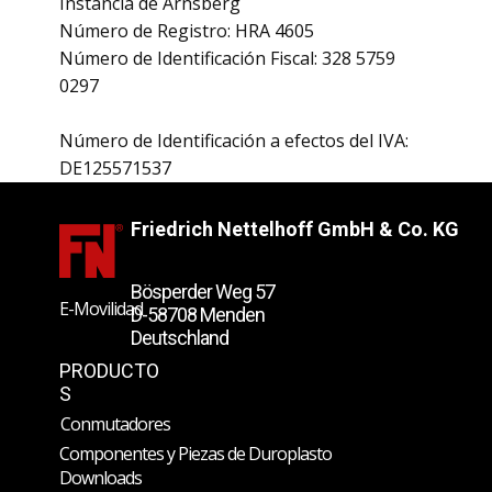
Instancia de Arnsberg
​Número de Registro: HRA 4605
​Número de Identificación Fiscal: 328 5759
0297
Número de Identificación a efectos del IVA:
DE125571537
Friedrich Nettelhoff GmbH & Co. KG
Bösperder Weg 57
E-Movilidad
D-58708 Menden
Deutschland
PRODUCTO
S
Conmutadores
Componentes y Piezas de Duroplasto
Downloads