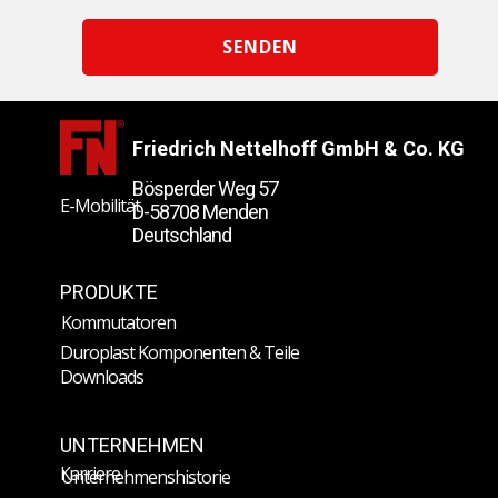
SENDEN
Friedrich Nettelhoff GmbH & Co. KG
Bösperder Weg 57
E-Mobilität
D-58708 Menden
Deutschland
PRODUKTE
Kommutatoren
Duroplast Komponenten & Teile
Downloads
UNTERNEHMEN
Karriere
Unternehmenshistorie