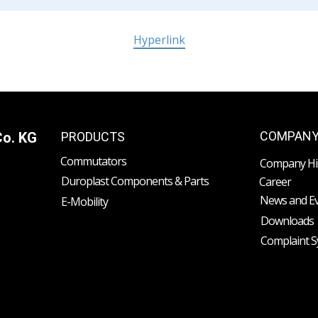
Hyperlink
COMPAN
Co. KG
PRODUCTS
Commutators
Company Hi
Duroplast Components & Parts
Career
News and E
E-Mobility
Downloads
Complaint 