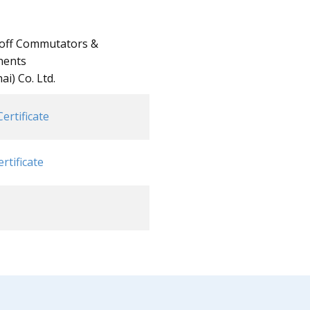
off Commutators &
ents
i) Co. Ltd.
Certificate
ertificate