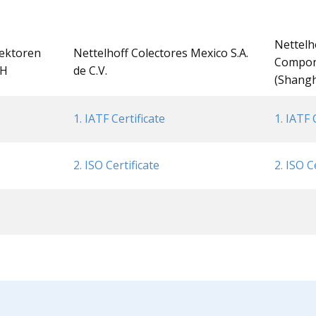
Nettelh
lektoren
Nettelhoff Colectores Mexico S.A.
Compon
bH
de C.V.
(Shangha
1. IATF Certificate
1. IATF 
2. ISO Certificate
2. ISO C