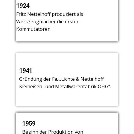
Fritz Nettelhoff verläßt das
1924
1927
1932
Unternehmen.
Fritz Nettelhoff produziert als
Gründung der Fa. „Menke & Co" durch
Werkzeugmacher die ersten
die drei Freunde Menke, Kersting und
Kommutatoren.
Nettelhoff.
1941
Gründung der Fa. „Lichte & Nettelhoff
Kleineisen- und Metallwarenfabrik OHG".
1950
1959
1962
Start der Leuchtenproduktion. Herr
Beginn der Produktion von
Produktion von Kaffeemaschinen bis