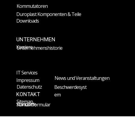
Kommutatoren
Duroplast Komponenten & Teile
Downloads
UNTERNEHMEN
Karriere
Unternehmenshistorie
IT Services
News und Veranstaltungen
Impressum
Datenschutz
Beschwerdesyst
KONTAKT
em
Sitemap
Standorte
Kontaktformular