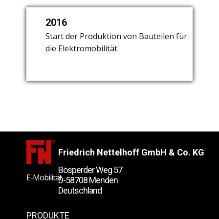
2016
2003
2008
Start der Produktion von Bauteilen für
Gründung der "Nettelhoff
Start der Serienproduktion von
die Elektromobilität.
Commutators & Components Shanghai
Duroplastkomponenten.
Ltd." in Shanghai / China.
Friedrich Nettelhoff GmbH & Co. KG
Bösperder Weg 57
E-Mobilität
D-58708 Menden
Deutschland
News und Veranstaltungen
PRODUKTE