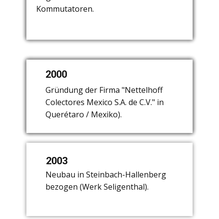
Lichte verläßt das Unternehmen.
Kommutatoren.
1969.
1991
2000
1979
Kauf eines Kommutatorherstellers in
Verkauf der Leuchtenproduktion.
Gründung der Firma "Nettelhoff
Seligenthal (Thüringen).
Konzentration auf die Herstellung von
Colectores Mexico S.A. de C.V." in
Kommutatoren.
Querétaro / Mexiko).
2003
Neubau in Steinbach-Hallenberg
bezogen (Werk Seligenthal).