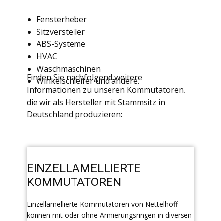
Fensterheber
Sitzversteller
ABS-Systeme
HVAC
Waschmaschinen
Finden Sie nachfolgend weitere
Winkelschleifer und andere.
Informationen zu unseren Kommutatoren,
die wir als Hersteller mit Stammsitz in
Deutschland produzieren:
EINZELLAMELLIERTE
KOMMUTATOREN
Einzellamellierte Kommutatoren von Nettelhoff
können mit oder ohne Armierungsringen in diversen